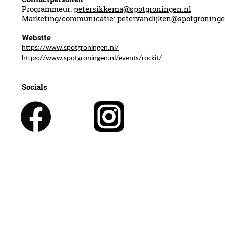
Programmeur:
petersikkema@spotgroningen.nl
Marketing/communicatie:
petervandijken@spotgroninge
Website
https://www.spotgroningen.nl/
https://www.spotgroningen.nl/events/rockit/
Socials