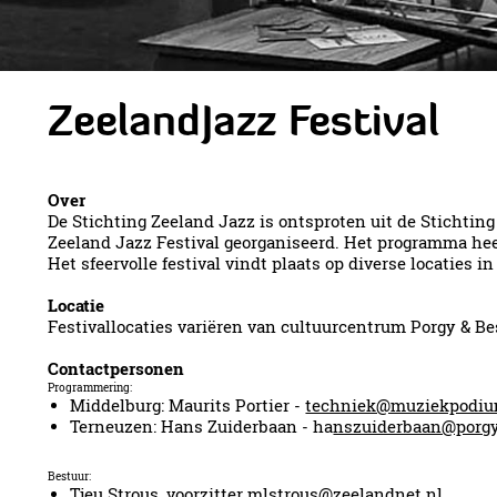
ZeelandJazz Festival
Over
De Stichting Zeeland Jazz is ontsproten uit de Stichtin
Zeeland Jazz Festival georganiseerd. Het programma heef
Het sfeervolle festival vindt plaats op diverse locaties 
Locatie
Festivallocaties variëren van cultuurcentrum Porgy & B
Contactpersonen
Programmering:
Middelburg: Maurits Portier -
techniek@muziekpodiu
Terneuzen: Hans Zuiderbaan - ha
nszuiderbaan@porgy
Bestuur:
Tjeu Strous, voorzitter
mlstrous@zeelandnet.nl