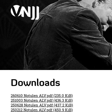
Downloads
260610 Notulen ALV.pdf
(235.0 KiB)
251003 Notulen ALV.pdf
(436.3 KiB)
250628 Notulen ALV.pdf
(437.2 KiB)
250212 Notulen ALV.pdf
(450.9 KiB)