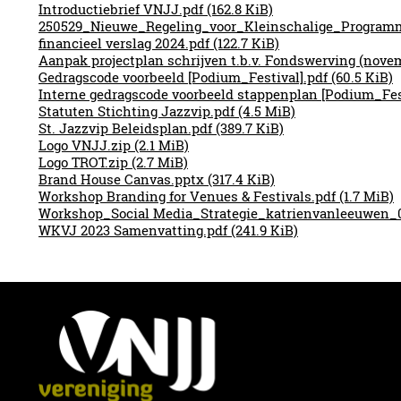
Introductiebrief VNJJ.pdf
(162.8 KiB)
250529_Nieuwe_Regeling_voor_Kleinschalige_Program
financieel verslag 2024.pdf
(122.7 KiB)
Aanpak projectplan schrijven t.b.v. Fondswerving (nove
Gedragscode voorbeeld [Podium_Festival].pdf
(60.5 KiB)
Interne gedragscode voorbeeld stappenplan [Podium_Fes
Statuten Stichting Jazzvip.pdf
(4.5 MiB)
St. Jazzvip Beleidsplan.pdf
(389.7 KiB)
Logo VNJJ.zip
(2.1 MiB)
Logo TROT.zip
(2.7 MiB)
Brand House Canvas.pptx
(317.4 KiB)
Workshop Branding for Venues & Festivals.pdf
(1.7 MiB)
Workshop_Social Media_Strategie_katrienvanleeuwen_
WKVJ 2023 Samenvatting.pdf
(241.9 KiB)