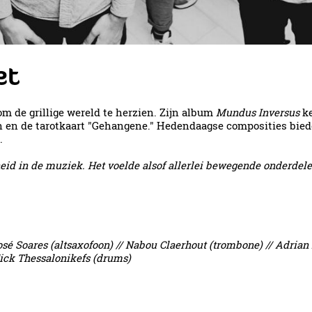
et
m de grillige wereld te herzien. Zijn album
Mundus Inversus
ke
h en de tarotkaart "Gehangene." Hedendaagse composities biede
.
id in de muziek. Het voelde alsof allerlei bewegende onderdelen
José Soares (altsaxofoon) // Nabou Claerhout (trombone) // Adrian
 Nick Thessalonikefs (drums)