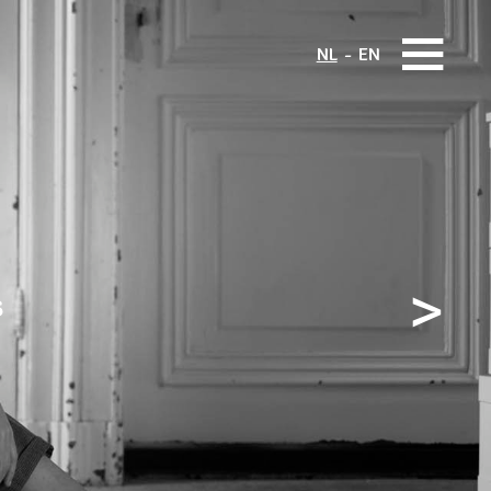
NL
EN
>