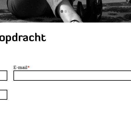
•
•
•
eopdracht
E-mail
*