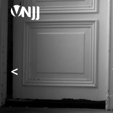
<
“Jazz 